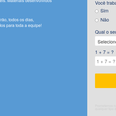
is. Materiais desenvolvidos
Você trab
Sim
Não
irão, todos os dias,
dos para toda a equipe!
Qual o se
1 + 7 = ?
Prometemos não
qualquer tipo 