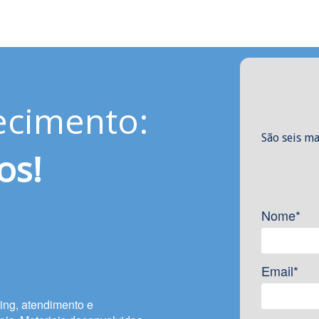
ecimento:
São seis ma
os!
Nome*
Email*
ing, atendimento e