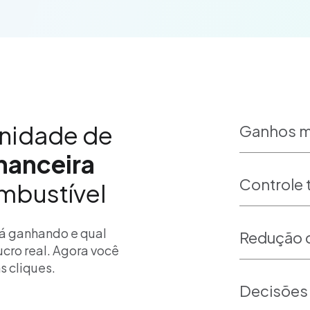
unidade de
Ganhos m
inanceira
Controle 
mbustível
á ganhando e qual
Redução d
cro real. Agora você
s cliques.
Decisões 