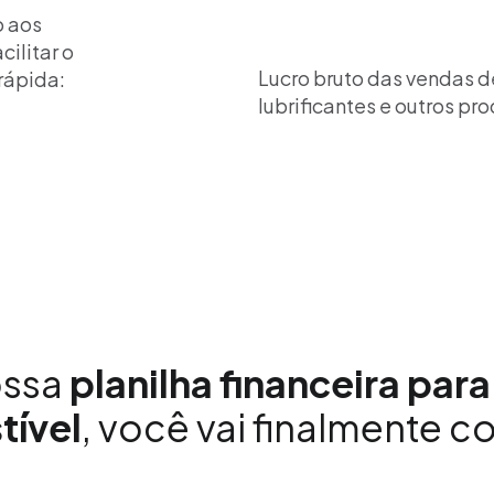
o aos
cilitar o
Lucro bruto das vendas d
rápida:
lubrificantes e outros pr
ossa
planilha financeira par
ível
, você vai finalmente c