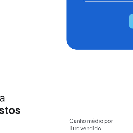
cros, margens
 Baixe agora
ças!
a
ostos
Ganho médio por
litro vendido