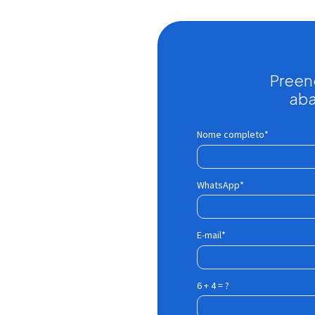
Preen
aba
Nome completo*
lucro
WhatsApp*
sto
E-mail*
vel
6 + 4 = ?